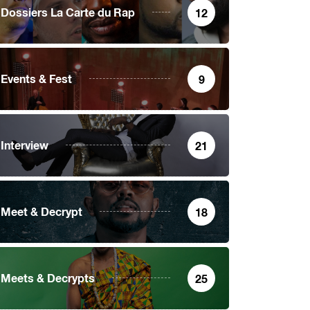
Dossiers La Carte du Rap
12
Events & Fest
9
CULTURE
QUOI DE NEUF
Interview
21
e date est connue pour
 nouvelle...
24 juillet 2026
Meet & Decrypt
18
Meets & Decrypts
25