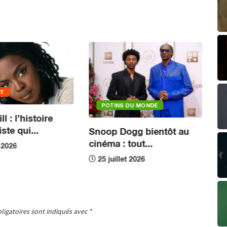
IT
POTINS DU MONDE
l : l’histoire
Un
ste qui...
Snoop Dogg bientôt au
la
cinéma : tout...
t 2026
25 juillet 2026
ligatoires sont indiqués avec
*