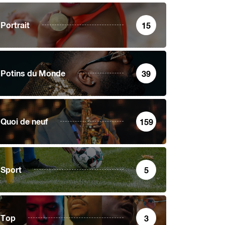
Portrait
15
Potins du Monde
39
Quoi de neuf
159
Sport
5
Top
3