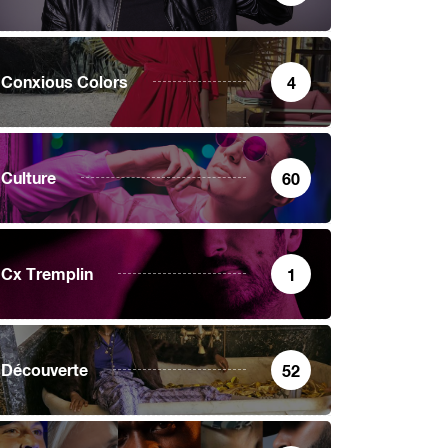
Conxious Colors
4
Culture
60
Cx Tremplin
1
Découverte
52