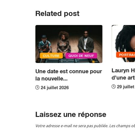
Related post
PORTRA
CULTURE
QUOI DE NEUF
E
Lauryn Hil
Une date est connue pour
d’une arti
ntôt au
la nouvelle...
29 juille
24 juillet 2026
Laissez une réponse
Votre adresse e-mail ne sera pas publiée.
Les champs ob