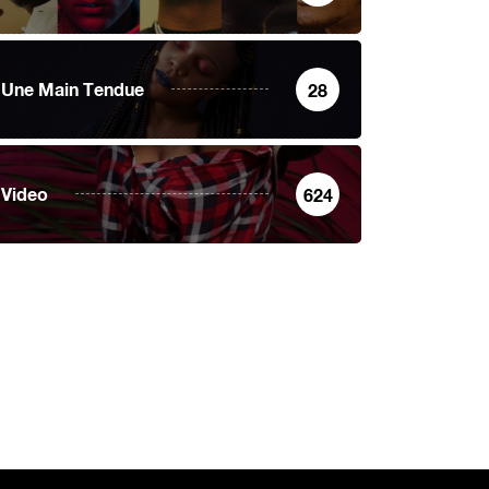
Une Main Tendue
28
Video
624