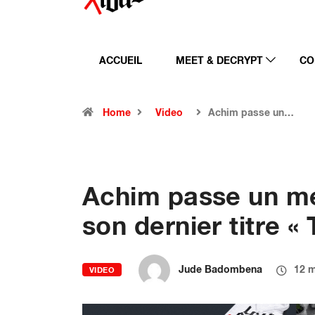
ACCUEIL
MEET & DECRYPT
CO
Home
Video
Achim passe un…
Achim passe un m
son dernier titre « 
Jude Badombena
12 m
VIDEO