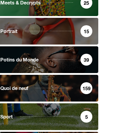
Meets & Decrypts
25
Portrait
15
Potins du Monde
39
Quoi de neuf
159
Sport
5