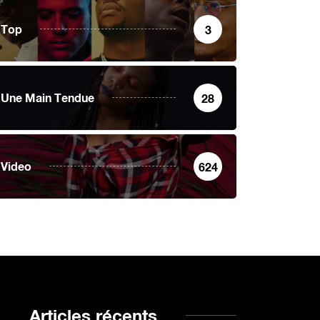
Top
3
Une Main Tendue
28
Video
624
Articles récents