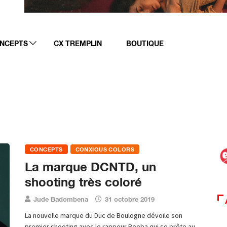
NCEPTS
CX TREMPLIN
BOUTIQUE
CONCEPTS
CONXIOUS COLORS
La marque DCNTD, un
shooting très coloré
Jude Badombena
31 octobre 2019
La nouvelle marque du Duc de Boulogne dévoile son
premier shooting avec le rappeur Booba qui se prête au