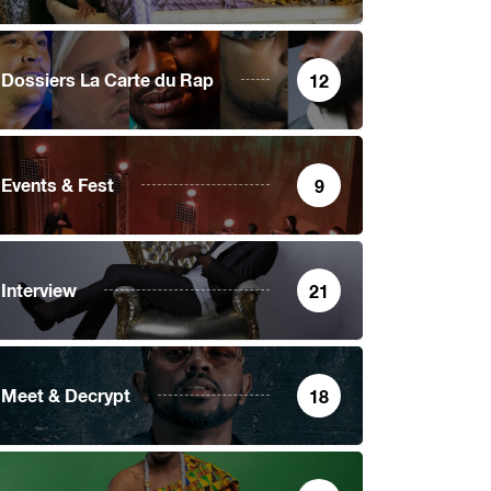
Dossiers La Carte du Rap
12
Events & Fest
9
Interview
21
Meet & Decrypt
18