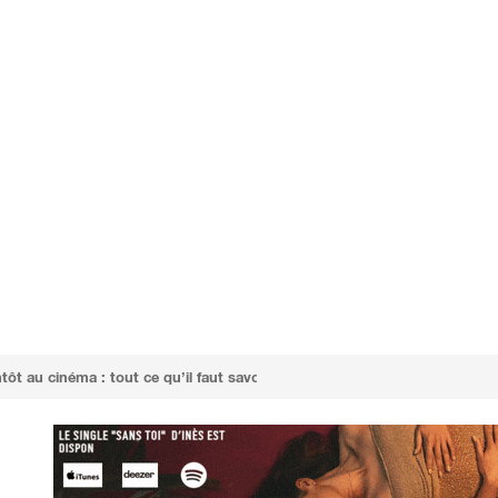
’il faut savoir sur le biopic qui retrace la vie de l’icône du rap