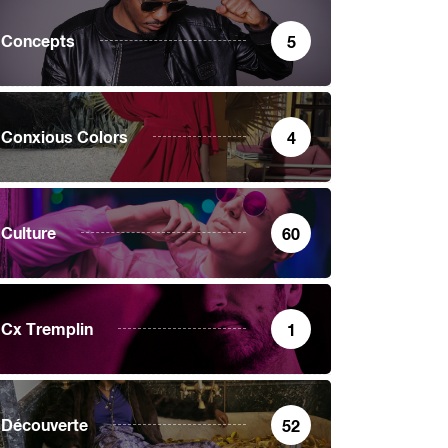
Concepts
5
Conxious Colors
4
Culture
60
Cx Tremplin
1
Découverte
52